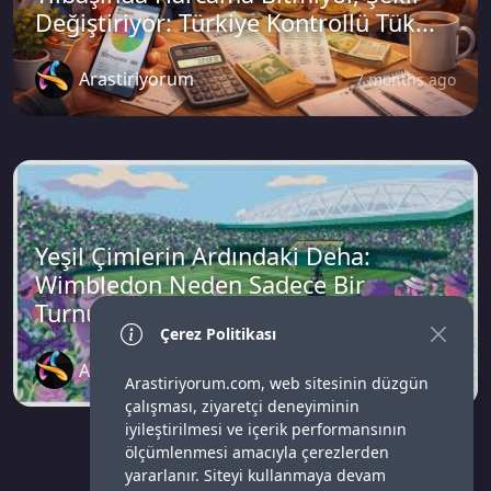
Değiştiriyor: Türkiye Kontrollü Tük...
Arastiriyorum
7 months ago
Yeşil Çimlerin Ardındaki Deha:
Wimbledon Neden Sadece Bir
Turnuva Deği...
Çerez Politikası
Arastiriyorum
1 year ago
Arastiriyorum.com, web sitesinin düzgün
çalışması, ziyaretçi deneyiminin
iyileştirilmesi ve içerik performansının
ölçümlenmesi amacıyla çerezlerden
yararlanır. Siteyi kullanmaya devam