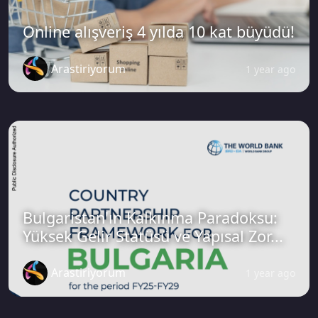
Online alışveriş 4 yılda 10 kat büyüdü!
Arastiriyorum
1 year ago
Bulgaristan'ın Kalkınma Paradoksu:
Yüksek Gelir Statüsü ve Yapısal Zor...
Arastiriyorum
1 year ago