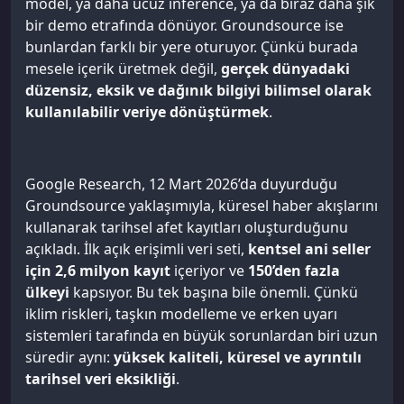
model, ya daha ucuz inference, ya da biraz daha şık
bir demo etrafında dönüyor. Groundsource ise
bunlardan farklı bir yere oturuyor. Çünkü burada
mesele içerik üretmek değil,
gerçek dünyadaki
düzensiz, eksik ve dağınık bilgiyi bilimsel olarak
kullanılabilir veriye dönüştürmek
.
Google Research, 12 Mart 2026’da duyurduğu
Groundsource yaklaşımıyla, küresel haber akışlarını
kullanarak tarihsel afet kayıtları oluşturduğunu
açıkladı. İlk açık erişimli veri seti,
kentsel ani seller
için 2,6 milyon kayıt
içeriyor ve
150’den fazla
ülkeyi
kapsıyor. Bu tek başına bile önemli. Çünkü
iklim riskleri, taşkın modelleme ve erken uyarı
sistemleri tarafında en büyük sorunlardan biri uzun
süredir aynı:
yüksek kaliteli, küresel ve ayrıntılı
tarihsel veri eksikliği
.