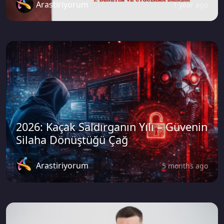
Arastiriyorum
1 year ago
2026: Kaçak Saldırganın Yılı – Güvenin
Silaha Dönüştüğü Çağ
Arastiriyorum
5 months ago