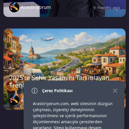
Arastiriyorum
9 months ago
2025’te Şehir Yaşamını Tanımlayan
Trendler
Çerez Politikası
Arastiriyorum
7 months ago
Arastiriyorum.com, web sitesinin düzgün
çalışması, ziyaretçi deneyiminin
iyileştirilmesi ve içerik performansının
ölçümlenmesi amacıyla çerezlerden
yararlanır. Siteyi kullanmaya devam