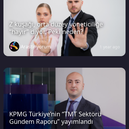
Z kuşağı, orta düzey yöneticiliğe
“hayır” diyor. Peki neden?
Arastiriyorum
1 year ago
KPMG Türkiye’nin “TMT Sektörü
Gündem Raporu” yayımlandı