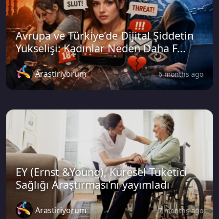
Avrupa ve Türkiye’de Dijital Şiddetin
Yükselişi: Kadınlar Neden Daha F...
Arastiriyorum
6 months ago
EY (Ernst &Young), Küresel Tüketici
Sağlığı Araştırması’nı yayımladı
Arastiriyorum
7 months ago