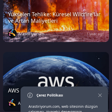
Yükselen Tehlike: Küresel Wildfire'lar
ve Artan Maliyetleri
Arastiriyorum
1 year ago
AWS kesintisi dijital dünyayı sarstı
Çerez Politikası
Arastiriyorum
9 months ago
Arastiriyorum.com, web sitesinin düzgün
çalışması, ziyaretçi deneyiminin