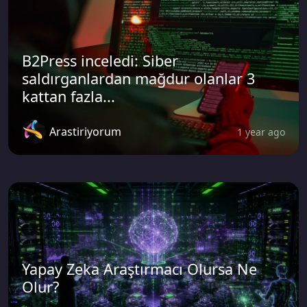
B2Press inceledi: Siber
saldırganlardan mağdur olanlar 3
kattan fazla...
Arastiriyorum
1 year ago
Yapay Zeka Araştırmacı Olursa Ne
Olur?