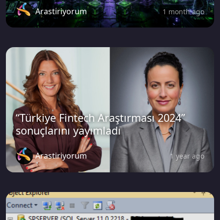
Arastiriyorum
1 month ago
“Türkiye Fintech Araştırması 2024”
sonuçlarını yayımladı
Arastiriyorum
1 year ago