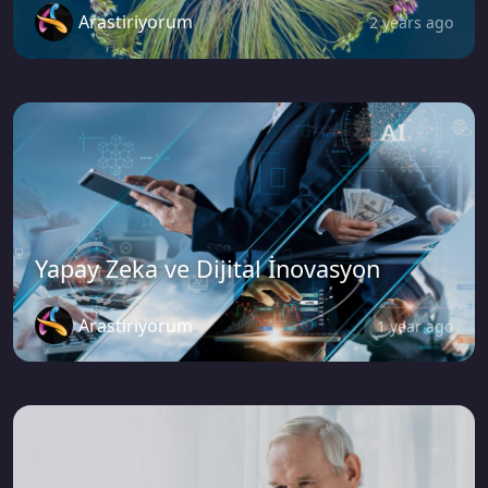
Arastiriyorum
2 years ago
Yapay Zeka ve Dijital İnovasyon
Arastiriyorum
1 year ago