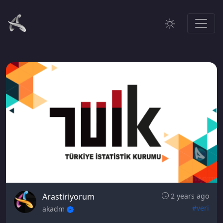
Arastiriyorum
2 years ago
#veri
akadm