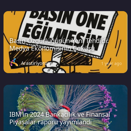
Basın Özgürlüğünün Yeni Tehdidi:
Medya Ekonomisinin Çöküşü
Arastiriyorum
1 year ago
IBM’in 2024 Bankacılık ve Finansal
Piyasalar raporu yayımlandı