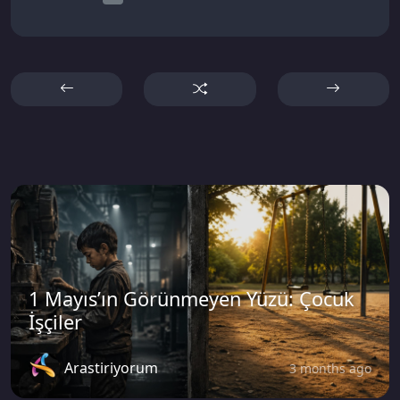
1 Mayıs’ın Görünmeyen Yüzü: Çocuk
İşçiler
Arastiriyorum
3 months ago