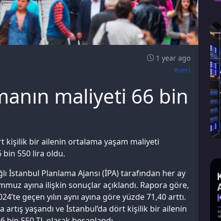
1 year ago
#veri
manın maliyeti 66 bin
t kişilik bir ailenin ortalama yaşam maliyeti
 bin 550 lira oldu.
lı İstanbul Planlama Ajansı (İPA) tarafından her ay
muz ayına ilişkin sonuçlar açıklandı. Rapora göre,
’te geçen yılın aynı ayına göre yüzde 71,40 arttı.
artış yaşandı ve İstanbul’da dört kişilik bir ailenin
 bin 550 TL olarak hesaplandı.