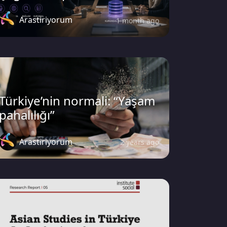
Arastiriyorum
1 month ago
Türkiye’nin normali: “Yaşam
pahalılığı”
Arastiriyorum
2 years ago