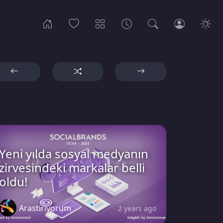
Yeni yılda sosyal medyanın
zirvesindeki markalar belli
oldu!
Arastiriyorum
2 years ago