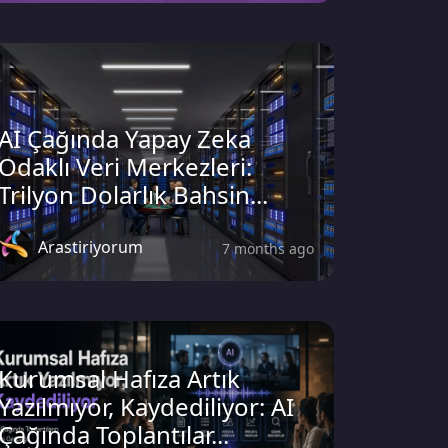
AI Çağında Yapay Zeka
Odaklı Veri Merkezleri:
Trilyon Dolarlık Bahsin...
Arastiriyorum
7 months ago
Kurumsal Hafıza Artık
Yazılmıyor, Kaydediliyor: AI
Çağında Toplantılar...