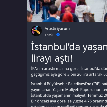
Arastiriyorum
akadm
İstanbul’da yaşa
lirayı aştı!
İPA’nın araştırmasına göre, İstanbul’da dör
geçtiğimiz aya göre 3 bin 26 lira artarak 66
İstanbul Büyükşehir Belediyesi’ne (İBB) bağ
yayımlanan Yaşam Maliyeti Raporu’nun tem
İstanbul’da yaşamanın maliyeti Temmuz 2024
Bir önceki aya göre ise yüzde 4,76 oranında 
ortalama yaşam maliyeti temmuz ayında 66