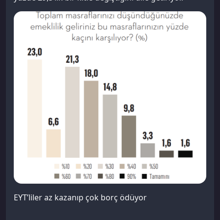
EYT’liler az kazanıp çok borç ödüyor