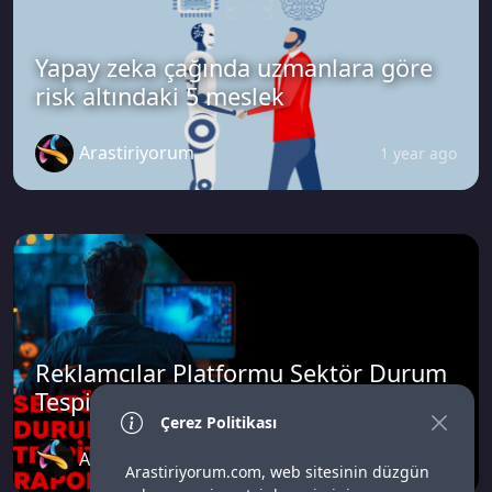
Yapay zeka çağında uzmanlara göre
risk altındaki 5 meslek
Arastiriyorum
1 year ago
Reklamcılar Platformu Sektör Durum
Tespit Raporu
Çerez Politikası
Arastiriyorum
2 years ago
Arastiriyorum.com, web sitesinin düzgün