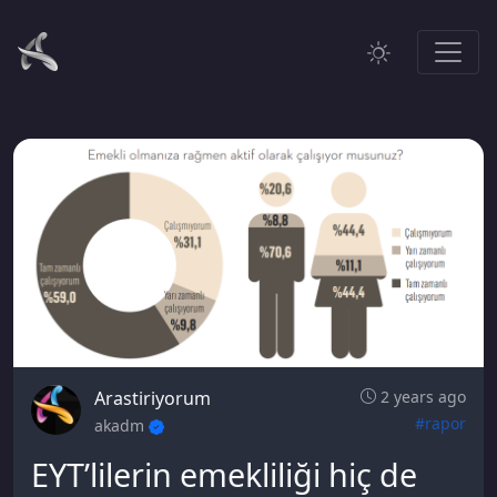
Arastiriyorum
2 years ago
#rapor
akadm
EYT’lilerin emekliliği hiç de