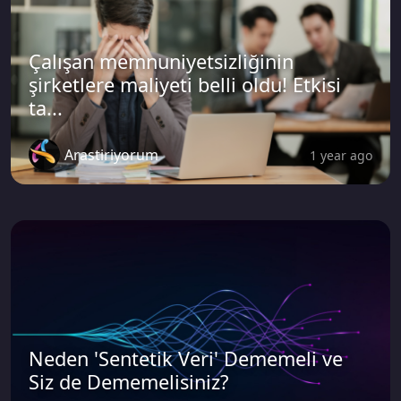
Çalışan memnuniyetsizliğinin
şirketlere maliyeti belli oldu! Etkisi
ta...
Arastiriyorum
1 year ago
Neden 'Sentetik Veri' Dememeli ve
Siz de Dememelisiniz?